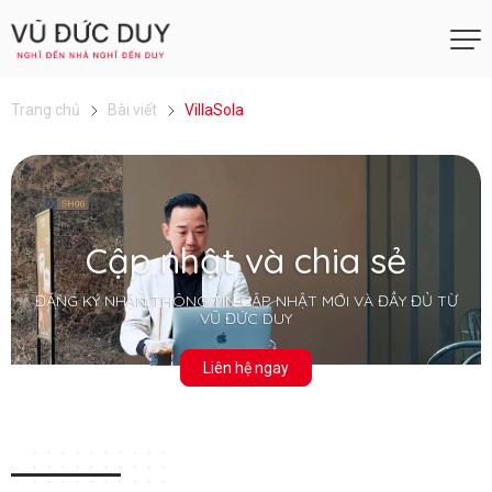
Trang chủ
Bài viết
VillaSola
Cập nhật và chia sẻ
ĐĂNG KÝ NHẬN THÔNG TIN CẬP NHẬT MỚI VÀ ĐẦY ĐỦ TỪ
VŨ ĐỨC DUY
Liên hệ ngay