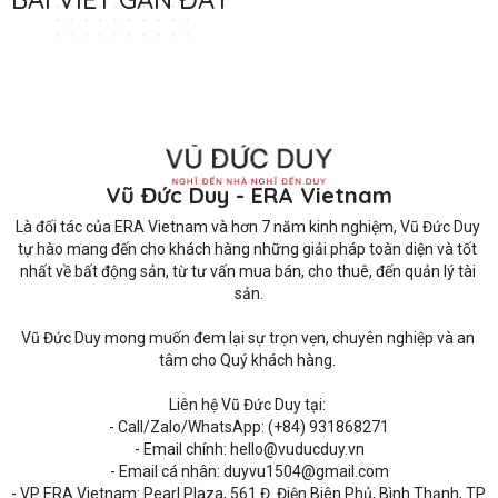
Vũ Đức Duy - ERA Vietnam
Là đối tác của ERA Vietnam và hơn 7 năm kinh nghiệm, Vũ Đức Duy 
tự hào mang đến cho khách hàng những giải pháp toàn diện và tốt 
nhất về bất động sản, từ tư vấn mua bán, cho thuê, đến quản lý tài 
sản.

Vũ Đức Duy mong muốn đem lại sự trọn vẹn, chuyên nghiệp và an 
tâm cho Quý khách hàng. 

Liên hệ Vũ Đức Duy tại: 

- Call/Zalo/WhatsApp: (+84) 931868271

- Email chính: hello@vuducduy.vn

- Email cá nhân: duyvu1504@gmail.com

- VP ERA Vietnam: Pearl Plaza, 561 Đ. Điện Biên Phủ, Bình Thạnh, TP 