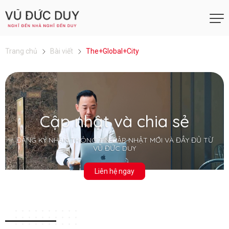
Trang chủ
Bài viết
The+Global+City
Cập nhật và chia sẻ
ĐĂNG KÝ NHẬN THÔNG TIN CẬP NHẬT MỚI VÀ ĐẦY ĐỦ TỪ
VŨ ĐỨC DUY
Liên hệ ngay