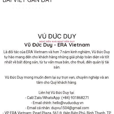
Vũ Đức Duy - ERA Vietnam
Là đối tác của ERA Vietnam và hơn 7 năm kinh nghiệm, Vũ Đức Duy 
tự hào mang đến cho khách hàng những giải pháp toàn diện và tốt 
nhất về bất động sản, từ tư vấn mua bán, cho thuê, đến quản lý tài 
sản.

Vũ Đức Duy mong muốn đem lại sự trọn vẹn, chuyên nghiệp và an 
tâm cho Quý khách hàng. 

Liên hệ Vũ Đức Duy tại: 

- Call/Zalo/WhatsApp: (+84) 931868271

- Email chính: hello@vuducduy.vn

- Email cá nhân: duyvu1504@gmail.com

- VP ERA Vietnam: Pearl Plaza, 561 Đ. Điện Biên Phủ, Bình Thạnh, TP 