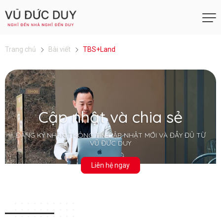
Trang chủ
Bài viết
TBS+Land
Cập nhật và chia sẻ
ĐĂNG KÝ NHẬN THÔNG TIN CẬP NHẬT MỚI VÀ ĐẦY ĐỦ TỪ
VŨ ĐỨC DUY
Liên hệ ngay