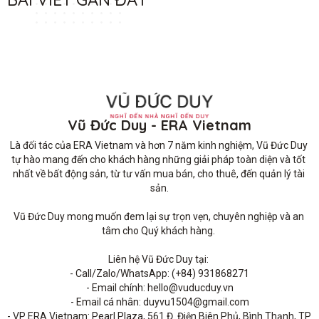
Vũ Đức Duy - ERA Vietnam
Là đối tác của ERA Vietnam và hơn 7 năm kinh nghiệm, Vũ Đức Duy 
tự hào mang đến cho khách hàng những giải pháp toàn diện và tốt 
nhất về bất động sản, từ tư vấn mua bán, cho thuê, đến quản lý tài 
sản.

Vũ Đức Duy mong muốn đem lại sự trọn vẹn, chuyên nghiệp và an 
tâm cho Quý khách hàng. 

Liên hệ Vũ Đức Duy tại: 

- Call/Zalo/WhatsApp: (+84) 931868271

- Email chính: hello@vuducduy.vn

- Email cá nhân: duyvu1504@gmail.com

- VP ERA Vietnam: Pearl Plaza, 561 Đ. Điện Biên Phủ, Bình Thạnh, TP 