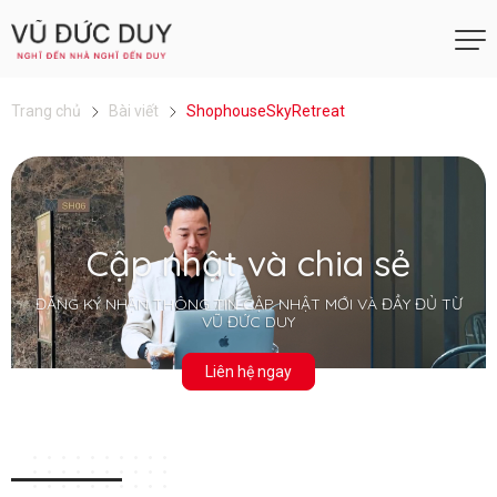
Trang chủ
Bài viết
ShophouseSkyRetreat
Cập nhật và chia sẻ
ĐĂNG KÝ NHẬN THÔNG TIN CẬP NHẬT MỚI VÀ ĐẦY ĐỦ TỪ
VŨ ĐỨC DUY
Liên hệ ngay