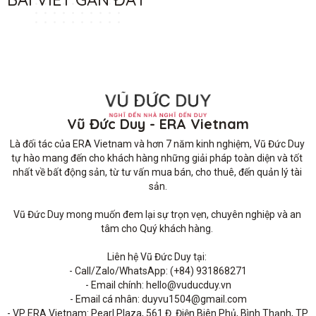
Vũ Đức Duy - ERA Vietnam
Là đối tác của ERA Vietnam và hơn 7 năm kinh nghiệm, Vũ Đức Duy 
tự hào mang đến cho khách hàng những giải pháp toàn diện và tốt 
nhất về bất động sản, từ tư vấn mua bán, cho thuê, đến quản lý tài 
sản.

Vũ Đức Duy mong muốn đem lại sự trọn vẹn, chuyên nghiệp và an 
tâm cho Quý khách hàng. 

Liên hệ Vũ Đức Duy tại: 

- Call/Zalo/WhatsApp: (+84) 931868271

- Email chính: hello@vuducduy.vn

- Email cá nhân: duyvu1504@gmail.com

- VP ERA Vietnam: Pearl Plaza, 561 Đ. Điện Biên Phủ, Bình Thạnh, TP 