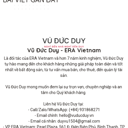
Vũ Đức Duy - ERA Vietnam
Là đối tác của ERA Vietnam và hơn 7 năm kinh nghiệm, Vũ Đức Duy 
tự hào mang đến cho khách hàng những giải pháp toàn diện và tốt 
nhất về bất động sản, từ tư vấn mua bán, cho thuê, đến quản lý tài 
sản.

Vũ Đức Duy mong muốn đem lại sự trọn vẹn, chuyên nghiệp và an 
tâm cho Quý khách hàng. 

Liên hệ Vũ Đức Duy tại: 

- Call/Zalo/WhatsApp: (+84) 931868271

- Email chính: hello@vuducduy.vn

- Email cá nhân: duyvu1504@gmail.com

- VP ERA Vietnam: Pearl Plaza, 561 Đ. Điện Biên Phủ, Bình Thạnh, TP 