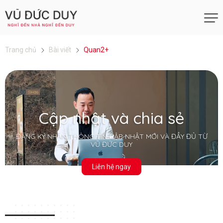
Trang chủ
Bài viết
Quan2+
Cập nhật và chia sẻ
ĐĂNG KÝ NHẬN THÔNG TIN CẬP NHẬT MỚI VÀ ĐẦY ĐỦ TỪ
VŨ ĐỨC DUY
Liên hệ ngay