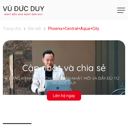
Trang chủ
Bài viết
Phoenix+Central+Aqua+City
Cập nhật và chia sẻ
ĐĂNG KÝ NHẬN THÔNG TIN CẬP NHẬT MỚI VÀ ĐẦY ĐỦ TỪ
VŨ ĐỨC DUY
Liên hệ ngay