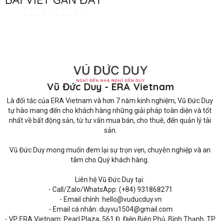
Vũ Đức Duy - ERA Vietnam
Là đối tác của ERA Vietnam và hơn 7 năm kinh nghiệm, Vũ Đức Duy 
tự hào mang đến cho khách hàng những giải pháp toàn diện và tốt 
nhất về bất động sản, từ tư vấn mua bán, cho thuê, đến quản lý tài 
sản.

Vũ Đức Duy mong muốn đem lại sự trọn vẹn, chuyên nghiệp và an 
tâm cho Quý khách hàng. 

Liên hệ Vũ Đức Duy tại: 

- Call/Zalo/WhatsApp: (+84) 931868271

- Email chính: hello@vuducduy.vn

- Email cá nhân: duyvu1504@gmail.com

- VP ERA Vietnam: Pearl Plaza, 561 Đ. Điện Biên Phủ, Bình Thạnh, TP 