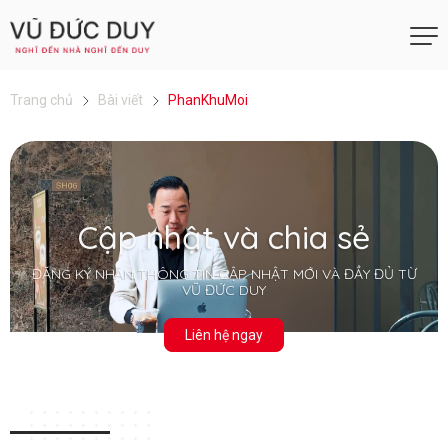
Trang chủ
Bài viết
PhanKhuMoi
Cập nhật và chia sẻ
ĐĂNG KÝ NHẬN THÔNG TIN CẬP NHẬT MỚI VÀ ĐẦY ĐỦ TỪ
VŨ ĐỨC DUY
Liên hệ ngay