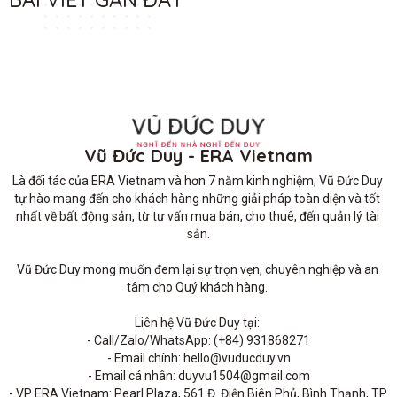
Vũ Đức Duy - ERA Vietnam
Là đối tác của ERA Vietnam và hơn 7 năm kinh nghiệm, Vũ Đức Duy 
tự hào mang đến cho khách hàng những giải pháp toàn diện và tốt 
nhất về bất động sản, từ tư vấn mua bán, cho thuê, đến quản lý tài 
sản.

Vũ Đức Duy mong muốn đem lại sự trọn vẹn, chuyên nghiệp và an 
tâm cho Quý khách hàng. 

Liên hệ Vũ Đức Duy tại: 

- Call/Zalo/WhatsApp: (+84) 931868271

- Email chính: hello@vuducduy.vn

- Email cá nhân: duyvu1504@gmail.com

- VP ERA Vietnam: Pearl Plaza, 561 Đ. Điện Biên Phủ, Bình Thạnh, TP 