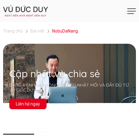
Trang chủ
Bài viết
NobuDaNang
Cập nhật và chia sẻ
ĐĂNG KÝ NHẬN THÔNG TIN CẬP NHẬT MỚI VÀ ĐẦY ĐỦ TỪ
VŨ ĐỨC DUY
Liên hệ ngay