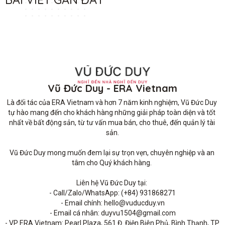
Vũ Đức Duy - ERA Vietnam
Là đối tác của ERA Vietnam và hơn 7 năm kinh nghiệm, Vũ Đức Duy 
tự hào mang đến cho khách hàng những giải pháp toàn diện và tốt 
nhất về bất động sản, từ tư vấn mua bán, cho thuê, đến quản lý tài 
sản.

Vũ Đức Duy mong muốn đem lại sự trọn vẹn, chuyên nghiệp và an 
tâm cho Quý khách hàng. 

Liên hệ Vũ Đức Duy tại: 

- Call/Zalo/WhatsApp: (+84) 931868271

- Email chính: hello@vuducduy.vn

- Email cá nhân: duyvu1504@gmail.com

- VP ERA Vietnam: Pearl Plaza, 561 Đ. Điện Biên Phủ, Bình Thạnh, TP 