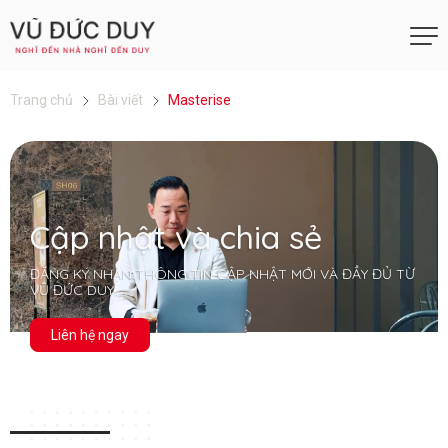
Trang chủ
Bài viết
Masterise
Cập nhật và chia sẻ
ĐĂNG KÝ NHẬN THÔNG TIN CẬP NHẬT MỚI VÀ ĐẦY ĐỦ TỪ
VŨ ĐỨC DUY
Liên hệ ngay