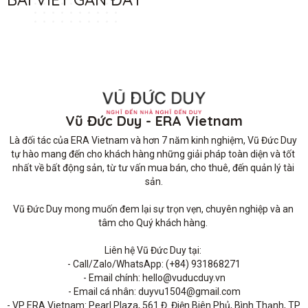
Vũ Đức Duy - ERA Vietnam
Là đối tác của ERA Vietnam và hơn 7 năm kinh nghiệm, Vũ Đức Duy 
tự hào mang đến cho khách hàng những giải pháp toàn diện và tốt 
nhất về bất động sản, từ tư vấn mua bán, cho thuê, đến quản lý tài 
sản.

Vũ Đức Duy mong muốn đem lại sự trọn vẹn, chuyên nghiệp và an 
tâm cho Quý khách hàng. 

Liên hệ Vũ Đức Duy tại: 

- Call/Zalo/WhatsApp: (+84) 931868271

- Email chính: hello@vuducduy.vn

- Email cá nhân: duyvu1504@gmail.com

- VP ERA Vietnam: Pearl Plaza, 561 Đ. Điện Biên Phủ, Bình Thạnh, TP 