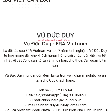
Vũ Đức Duy - ERA Vietnam
Là đối tác của ERA Vietnam và hơn 7 năm kinh nghiệm, Vũ Đức Duy 
tự hào mang đến cho khách hàng những giải pháp toàn diện và tốt 
nhất về bất động sản, từ tư vấn mua bán, cho thuê, đến quản lý tài 
sản.

Vũ Đức Duy mong muốn đem lại sự trọn vẹn, chuyên nghiệp và an 
tâm cho Quý khách hàng. 

Liên hệ Vũ Đức Duy tại: 

- Call/Zalo/WhatsApp: (+84) 931868271

- Email chính: hello@vuducduy.vn

- Email cá nhân: duyvu1504@gmail.com

- VP ERA Vietnam: Pearl Plaza, 561 Đ. Điện Biên Phủ, Bình Thạnh, TP 