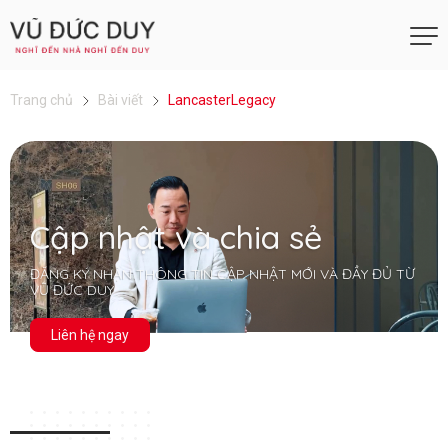
Trang chủ
Bài viết
LancasterLegacy
Cập nhật và chia sẻ
ĐĂNG KÝ NHẬN THÔNG TIN CẬP NHẬT MỚI VÀ ĐẦY ĐỦ TỪ
VŨ ĐỨC DUY
Liên hệ ngay