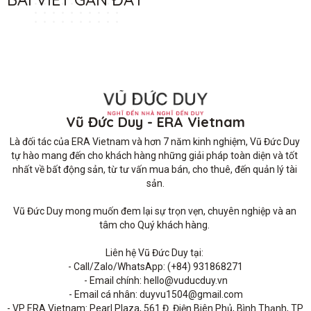
Vũ Đức Duy - ERA Vietnam
Là đối tác của ERA Vietnam và hơn 7 năm kinh nghiệm, Vũ Đức Duy 
tự hào mang đến cho khách hàng những giải pháp toàn diện và tốt 
nhất về bất động sản, từ tư vấn mua bán, cho thuê, đến quản lý tài 
sản.

Vũ Đức Duy mong muốn đem lại sự trọn vẹn, chuyên nghiệp và an 
tâm cho Quý khách hàng. 

Liên hệ Vũ Đức Duy tại: 

- Call/Zalo/WhatsApp: (+84) 931868271

- Email chính: hello@vuducduy.vn

- Email cá nhân: duyvu1504@gmail.com

- VP ERA Vietnam: Pearl Plaza, 561 Đ. Điện Biên Phủ, Bình Thạnh, TP 