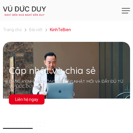
Trang chủ
Bài viết
KinhTeBien
Cập nhật và chia sẻ
ĐĂNG KÝ NHẬN THÔNG TIN CẬP NHẬT MỚI VÀ ĐẦY ĐỦ TỪ
VŨ ĐỨC DUY
Liên hệ ngay