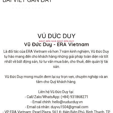
Vũ Đức Duy - ERA Vietnam
Là đối tác của ERA Vietnam và hơn 7 năm kinh nghiệm, Vũ Đức Duy 
tự hào mang đến cho khách hàng những giải pháp toàn diện và tốt 
nhất về bất động sản, từ tư vấn mua bán, cho thuê, đến quản lý tài 
sản.

Vũ Đức Duy mong muốn đem lại sự trọn vẹn, chuyên nghiệp và an 
tâm cho Quý khách hàng. 

Liên hệ Vũ Đức Duy tại: 

- Call/Zalo/WhatsApp: (+84) 931868271

- Email chính: hello@vuducduy.vn

- Email cá nhân: duyvu1504@gmail.com

- VP ERA Vietnam: Pearl Plaza, 561 Đ. Điện Biên Phủ, Bình Thạnh, TP 