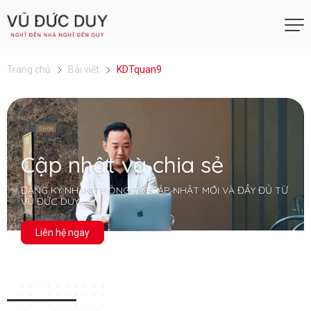
Trang chủ
Bài viết
KDTquan9
Cập nhật và chia sẻ
ĐĂNG KÝ NHẬN THÔNG TIN CẬP NHẬT MỚI VÀ ĐẦY ĐỦ TỪ
VŨ ĐỨC DUY
Liên hệ ngay