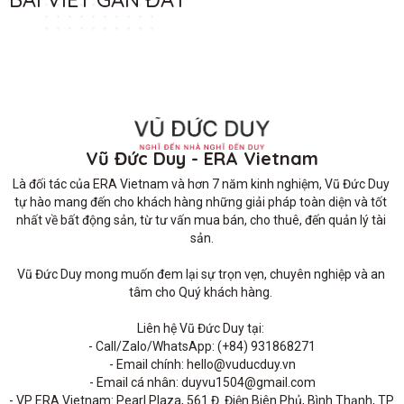
Vũ Đức Duy - ERA Vietnam
Là đối tác của ERA Vietnam và hơn 7 năm kinh nghiệm, Vũ Đức Duy 
tự hào mang đến cho khách hàng những giải pháp toàn diện và tốt 
nhất về bất động sản, từ tư vấn mua bán, cho thuê, đến quản lý tài 
sản.

Vũ Đức Duy mong muốn đem lại sự trọn vẹn, chuyên nghiệp và an 
tâm cho Quý khách hàng. 

Liên hệ Vũ Đức Duy tại: 

- Call/Zalo/WhatsApp: (+84) 931868271

- Email chính: hello@vuducduy.vn

- Email cá nhân: duyvu1504@gmail.com

- VP ERA Vietnam: Pearl Plaza, 561 Đ. Điện Biên Phủ, Bình Thạnh, TP 