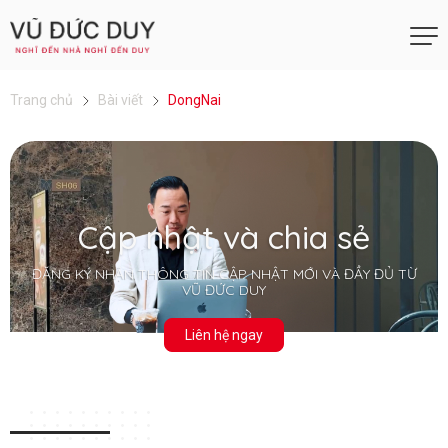
Trang chủ
Bài viết
DongNai
Cập nhật và chia sẻ
ĐĂNG KÝ NHẬN THÔNG TIN CẬP NHẬT MỚI VÀ ĐẦY ĐỦ TỪ
VŨ ĐỨC DUY
Liên hệ ngay