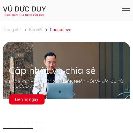
Trang chủ
Bài viết
Canaoflove
Cập nhật và chia sẻ
ĐĂNG KÝ NHẬN THÔNG TIN CẬP NHẬT MỚI VÀ ĐẦY ĐỦ TỪ
VŨ ĐỨC DUY
Liên hệ ngay