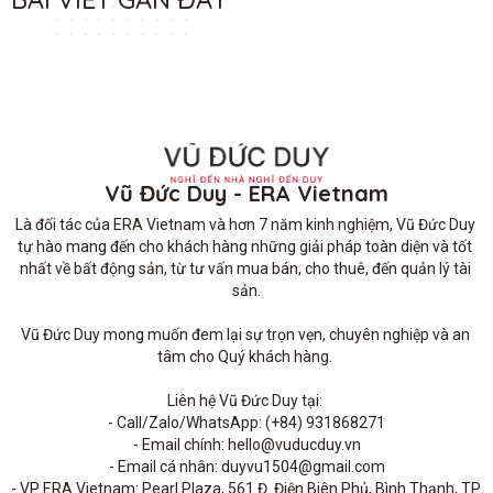
Vũ Đức Duy - ERA Vietnam
Là đối tác của ERA Vietnam và hơn 7 năm kinh nghiệm, Vũ Đức Duy 
tự hào mang đến cho khách hàng những giải pháp toàn diện và tốt 
nhất về bất động sản, từ tư vấn mua bán, cho thuê, đến quản lý tài 
sản.

Vũ Đức Duy mong muốn đem lại sự trọn vẹn, chuyên nghiệp và an 
tâm cho Quý khách hàng. 

Liên hệ Vũ Đức Duy tại: 

- Call/Zalo/WhatsApp: (+84) 931868271

- Email chính: hello@vuducduy.vn

- Email cá nhân: duyvu1504@gmail.com

- VP ERA Vietnam: Pearl Plaza, 561 Đ. Điện Biên Phủ, Bình Thạnh, TP 