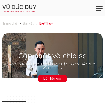
Trang chủ
Bài viết
BietThu+
Cập nhật và chia sẻ
ĐĂNG KÝ NHẬN THÔNG TIN CẬP NHẬT MỚI VÀ ĐẦY ĐỦ TỪ
VŨ ĐỨC DUY
Liên hệ ngay