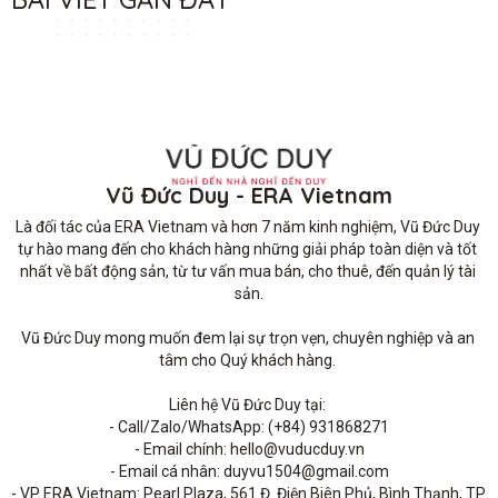
Vũ Đức Duy - ERA Vietnam
Là đối tác của ERA Vietnam và hơn 7 năm kinh nghiệm, Vũ Đức Duy 
tự hào mang đến cho khách hàng những giải pháp toàn diện và tốt 
nhất về bất động sản, từ tư vấn mua bán, cho thuê, đến quản lý tài 
sản.

Vũ Đức Duy mong muốn đem lại sự trọn vẹn, chuyên nghiệp và an 
tâm cho Quý khách hàng. 

Liên hệ Vũ Đức Duy tại: 

- Call/Zalo/WhatsApp: (+84) 931868271

- Email chính: hello@vuducduy.vn

- Email cá nhân: duyvu1504@gmail.com

- VP ERA Vietnam: Pearl Plaza, 561 Đ. Điện Biên Phủ, Bình Thạnh, TP 