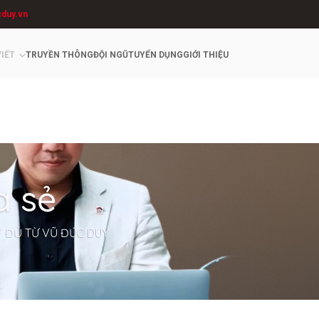
cduy.vn
VIẾT
TRUYỀN THÔNG
ĐỘI NGŨ
TUYỂN DỤNG
GIỚI THIỆU
a sẻ
Y ĐỦ TỪ VŨ ĐỨC DUY