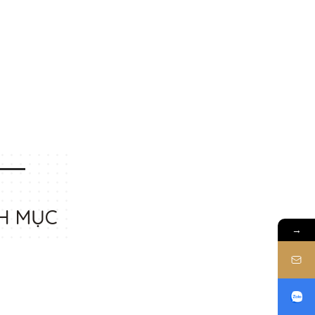
H MỤC
→