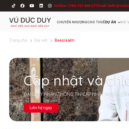
Hotline: (+84) 931 868 271
Email: hello@vudu
CHUYỂN NHƯỢNG
CHO THUÊ
DỰ ÁN
BÀI 
Trang chủ
Bài viết
Beesrealm
Cập nhật và chi
ĐĂNG KÝ NHẬN THÔNG TIN CẬP NHẬT MỚI VÀ ĐẦ
Liên hệ ngay