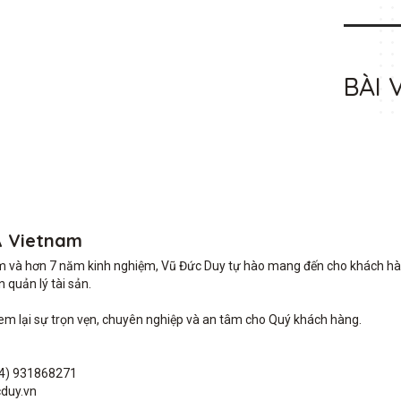
BÀI 
A Vietnam
m và hơn 7 năm kinh nghiệm, Vũ Đức Duy tự hào mang đến cho khách hàng 
quản lý tài sản.

lại sự trọn vẹn, chuyên nghiệp và an tâm cho Quý khách hàng. 

4) 931868271

duy.vn
