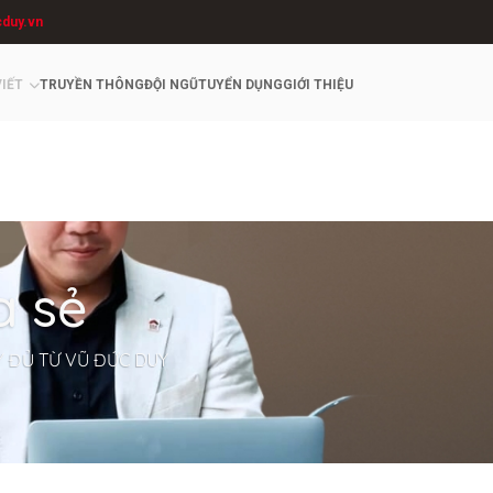
cduy.vn
VIẾT
TRUYỀN THÔNG
ĐỘI NGŨ
TUYỂN DỤNG
GIỚI THIỆU
a sẻ
Y ĐỦ TỪ VŨ ĐỨC DUY