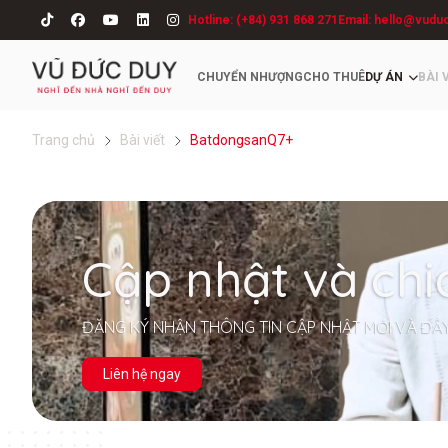
Hotline: (+84) 931 868 271
Email: hello@vudu
CHUYỂN NHƯỢNG
CHO THUÊ
DỰ ÁN
BÀI 
Trang chủ
Bài viết
BatdongsanQ7+
Cập nhật và chi
ĐĂNG KÝ NHẬN THÔNG TIN CẬP NHẬT MỚI VÀ ĐẦ
Liên hệ ngay