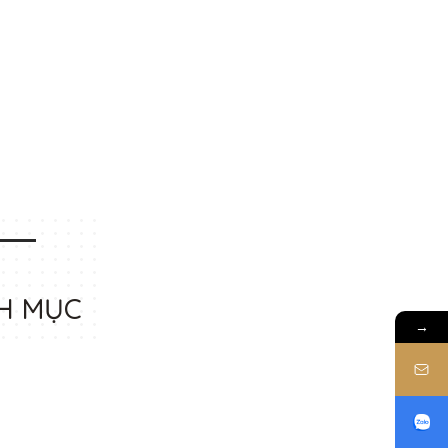
H MỤC
→