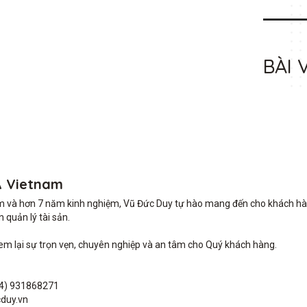
BÀI 
A Vietnam
m và hơn 7 năm kinh nghiệm, Vũ Đức Duy tự hào mang đến cho khách hàng 
quản lý tài sản.

lại sự trọn vẹn, chuyên nghiệp và an tâm cho Quý khách hàng. 

4) 931868271

duy.vn
