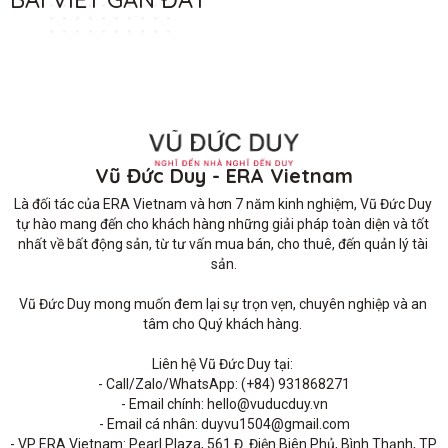
Vũ Đức Duy - ERA Vietnam
Là đối tác của ERA Vietnam và hơn 7 năm kinh nghiệm, Vũ Đức Duy 
tự hào mang đến cho khách hàng những giải pháp toàn diện và tốt 
nhất về bất động sản, từ tư vấn mua bán, cho thuê, đến quản lý tài 
sản.

Vũ Đức Duy mong muốn đem lại sự trọn vẹn, chuyên nghiệp và an 
tâm cho Quý khách hàng. 

Liên hệ Vũ Đức Duy tại: 

- Call/Zalo/WhatsApp: (+84) 931868271

- Email chính: hello@vuducduy.vn

- Email cá nhân: duyvu1504@gmail.com

- VP ERA Vietnam: Pearl Plaza, 561 Đ. Điện Biên Phủ, Bình Thạnh, TP 