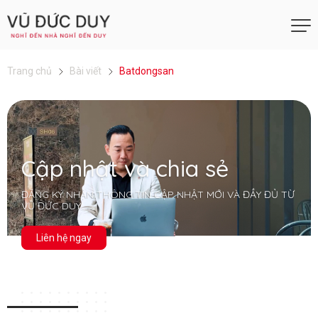
Trang chủ
Bài viết
Batdongsan
Cập nhật và chia sẻ
ĐĂNG KÝ NHẬN THÔNG TIN CẬP NHẬT MỚI VÀ ĐẦY ĐỦ TỪ
VŨ ĐỨC DUY
Liên hệ ngay