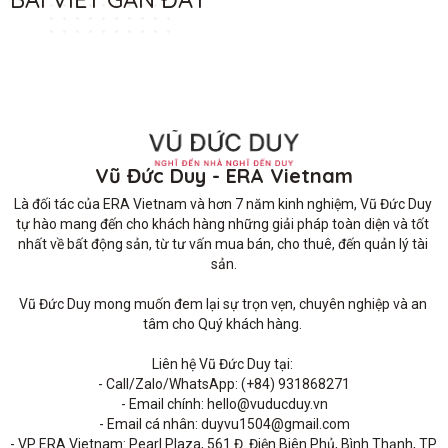
Vũ Đức Duy - ERA Vietnam
Là đối tác của ERA Vietnam và hơn 7 năm kinh nghiệm, Vũ Đức Duy 
tự hào mang đến cho khách hàng những giải pháp toàn diện và tốt 
nhất về bất động sản, từ tư vấn mua bán, cho thuê, đến quản lý tài 
sản.

Vũ Đức Duy mong muốn đem lại sự trọn vẹn, chuyên nghiệp và an 
tâm cho Quý khách hàng. 

Liên hệ Vũ Đức Duy tại: 

- Call/Zalo/WhatsApp: (+84) 931868271

- Email chính: hello@vuducduy.vn

- Email cá nhân: duyvu1504@gmail.com

- VP ERA Vietnam: Pearl Plaza, 561 Đ. Điện Biên Phủ, Bình Thạnh, TP 