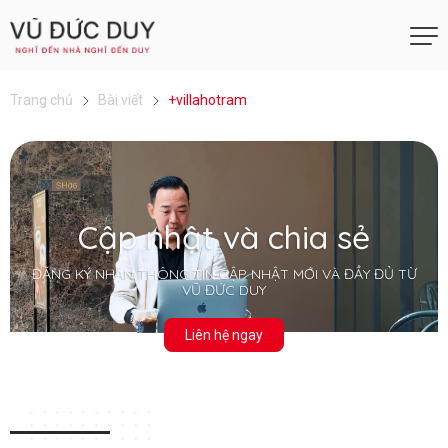
Trang chủ
Bài viết
+villahotram
Cập nhật và chia sẻ
ĐĂNG KÝ NHẬN THÔNG TIN CẬP NHẬT MỚI VÀ ĐẦY ĐỦ TỪ
VŨ ĐỨC DUY
Liên hệ ngay