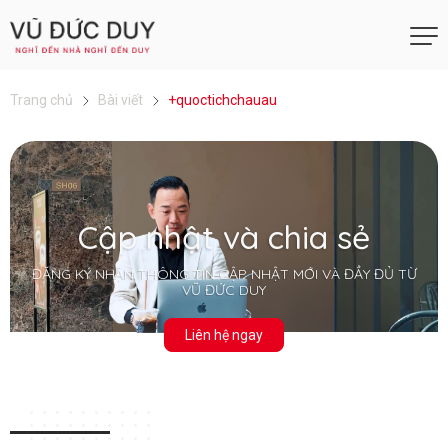
Trang chủ
Bài viết
+quoctichchauau
Cập nhật và chia sẻ
ĐĂNG KÝ NHẬN THÔNG TIN CẬP NHẬT MỚI VÀ ĐẦY ĐỦ TỪ
VŨ ĐỨC DUY
Liên hệ ngay