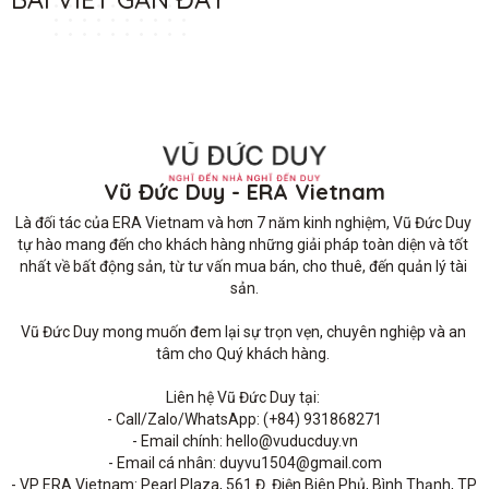
Vũ Đức Duy - ERA Vietnam
Là đối tác của ERA Vietnam và hơn 7 năm kinh nghiệm, Vũ Đức Duy 
tự hào mang đến cho khách hàng những giải pháp toàn diện và tốt 
nhất về bất động sản, từ tư vấn mua bán, cho thuê, đến quản lý tài 
sản.

Vũ Đức Duy mong muốn đem lại sự trọn vẹn, chuyên nghiệp và an 
tâm cho Quý khách hàng. 

Liên hệ Vũ Đức Duy tại: 

- Call/Zalo/WhatsApp: (+84) 931868271

- Email chính: hello@vuducduy.vn

- Email cá nhân: duyvu1504@gmail.com

- VP ERA Vietnam: Pearl Plaza, 561 Đ. Điện Biên Phủ, Bình Thạnh, TP 