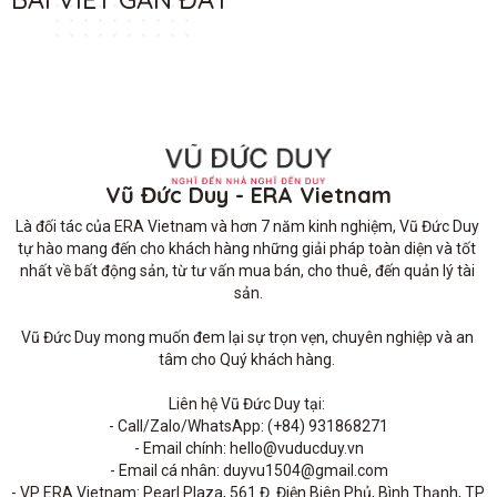
Vũ Đức Duy - ERA Vietnam
Là đối tác của ERA Vietnam và hơn 7 năm kinh nghiệm, Vũ Đức Duy 
tự hào mang đến cho khách hàng những giải pháp toàn diện và tốt 
nhất về bất động sản, từ tư vấn mua bán, cho thuê, đến quản lý tài 
sản.

Vũ Đức Duy mong muốn đem lại sự trọn vẹn, chuyên nghiệp và an 
tâm cho Quý khách hàng. 

Liên hệ Vũ Đức Duy tại: 

- Call/Zalo/WhatsApp: (+84) 931868271

- Email chính: hello@vuducduy.vn

- Email cá nhân: duyvu1504@gmail.com

- VP ERA Vietnam: Pearl Plaza, 561 Đ. Điện Biên Phủ, Bình Thạnh, TP 