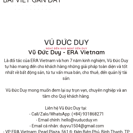
Vũ Đức Duy - ERA Vietnam
Là đối tác của ERA Vietnam và hơn 7 năm kinh nghiệm, Vũ Đức Duy 
tự hào mang đến cho khách hàng những giải pháp toàn diện và tốt 
nhất về bất động sản, từ tư vấn mua bán, cho thuê, đến quản lý tài 
sản.

Vũ Đức Duy mong muốn đem lại sự trọn vẹn, chuyên nghiệp và an 
tâm cho Quý khách hàng. 

Liên hệ Vũ Đức Duy tại: 

- Call/Zalo/WhatsApp: (+84) 931868271

- Email chính: hello@vuducduy.vn

- Email cá nhân: duyvu1504@gmail.com

- VP ERA Vietnam: Pearl Plaza, 561 Đ. Điện Biên Phủ, Bình Thạnh, TP 