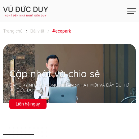
Trang chủ
Bài viết
#ecopark
Cập nhật và chia sẻ
ĐĂNG KÝ NHẬN THÔNG TIN CẬP NHẬT MỚI VÀ ĐẦY ĐỦ TỪ
VŨ ĐỨC DUY
Liên hệ ngay