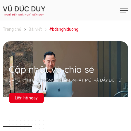
Trang chủ
Bài viết
#bdsnghiduong
Cập nhật và chia sẻ
ĐĂNG KÝ NHẬN THÔNG TIN CẬP NHẬT MỚI VÀ ĐẦY ĐỦ TỪ
VŨ ĐỨC DUY
Liên hệ ngay