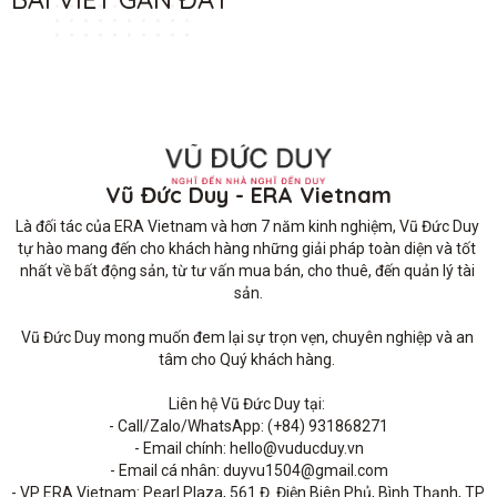
Vũ Đức Duy - ERA Vietnam
Là đối tác của ERA Vietnam và hơn 7 năm kinh nghiệm, Vũ Đức Duy 
tự hào mang đến cho khách hàng những giải pháp toàn diện và tốt 
nhất về bất động sản, từ tư vấn mua bán, cho thuê, đến quản lý tài 
sản.

Vũ Đức Duy mong muốn đem lại sự trọn vẹn, chuyên nghiệp và an 
tâm cho Quý khách hàng. 

Liên hệ Vũ Đức Duy tại: 

- Call/Zalo/WhatsApp: (+84) 931868271

- Email chính: hello@vuducduy.vn

- Email cá nhân: duyvu1504@gmail.com

- VP ERA Vietnam: Pearl Plaza, 561 Đ. Điện Biên Phủ, Bình Thạnh, TP 