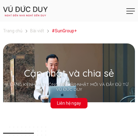
Trang chủ
Bài viết
#SunGroup+
Cập nhật và chia sẻ
ĐĂNG KÝ NHẬN THÔNG TIN CẬP NHẬT MỚI VÀ ĐẦY ĐỦ TỪ
VŨ ĐỨC DUY
Liên hệ ngay