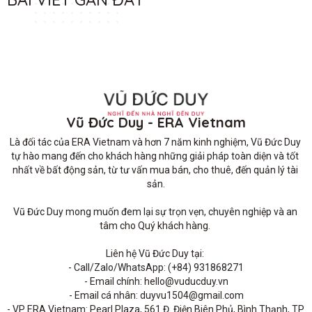
Vũ Đức Duy - ERA Vietnam
Là đối tác của ERA Vietnam và hơn 7 năm kinh nghiệm, Vũ Đức Duy 
tự hào mang đến cho khách hàng những giải pháp toàn diện và tốt 
nhất về bất động sản, từ tư vấn mua bán, cho thuê, đến quản lý tài 
sản.

Vũ Đức Duy mong muốn đem lại sự trọn vẹn, chuyên nghiệp và an 
tâm cho Quý khách hàng. 

Liên hệ Vũ Đức Duy tại: 

- Call/Zalo/WhatsApp: (+84) 931868271

- Email chính: hello@vuducduy.vn

- Email cá nhân: duyvu1504@gmail.com

- VP ERA Vietnam: Pearl Plaza, 561 Đ. Điện Biên Phủ, Bình Thạnh, TP 