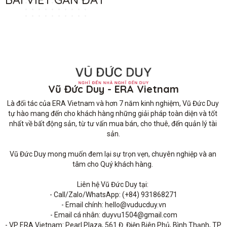
Vũ Đức Duy - ERA Vietnam
Là đối tác của ERA Vietnam và hơn 7 năm kinh nghiệm, Vũ Đức Duy 
tự hào mang đến cho khách hàng những giải pháp toàn diện và tốt 
nhất về bất động sản, từ tư vấn mua bán, cho thuê, đến quản lý tài 
sản.

Vũ Đức Duy mong muốn đem lại sự trọn vẹn, chuyên nghiệp và an 
tâm cho Quý khách hàng. 

Liên hệ Vũ Đức Duy tại: 

- Call/Zalo/WhatsApp: (+84) 931868271

- Email chính: hello@vuducduy.vn

- Email cá nhân: duyvu1504@gmail.com

- VP ERA Vietnam: Pearl Plaza, 561 Đ. Điện Biên Phủ, Bình Thạnh, TP 