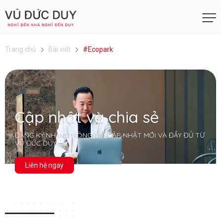
Trang chủ
Bài viết
#Ecopark
Cập nhật và chia sẻ
ĐĂNG KÝ NHẬN THÔNG TIN CẬP NHẬT MỚI VÀ ĐẦY ĐỦ TỪ
VŨ ĐỨC DUY
Liên hệ ngay