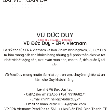
Vũ Đức Duy - ERA Vietnam
Là đối tác của ERA Vietnam và hơn 7 năm kinh nghiệm, Vũ Đức Duy 
tự hào mang đến cho khách hàng những giải pháp toàn diện và tốt 
nhất về bất động sản, từ tư vấn mua bán, cho thuê, đến quản lý tài 
sản.

Vũ Đức Duy mong muốn đem lại sự trọn vẹn, chuyên nghiệp và an 
tâm cho Quý khách hàng. 

Liên hệ Vũ Đức Duy tại: 

- Call/Zalo/WhatsApp: (+84) 931868271

- Email chính: hello@vuducduy.vn

- Email cá nhân: duyvu1504@gmail.com

- VP ERA Vietnam: Pearl Plaza, 561 Đ. Điện Biên Phủ, Bình Thạnh, TP 