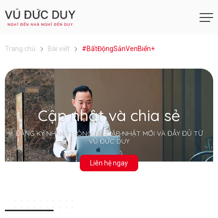
Trang chủ
Bài viết
#BấtĐộngSảnVenBiển+
Cập nhật và chia sẻ
ĐĂNG KÝ NHẬN THÔNG TIN CẬP NHẬT MỚI VÀ ĐẦY ĐỦ TỪ
VŨ ĐỨC DUY
Liên hệ ngay