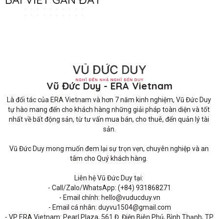
Vũ Đức Duy - ERA Vietnam
Là đối tác của ERA Vietnam và hơn 7 năm kinh nghiệm, Vũ Đức Duy 
tự hào mang đến cho khách hàng những giải pháp toàn diện và tốt 
nhất về bất động sản, từ tư vấn mua bán, cho thuê, đến quản lý tài 
sản.

Vũ Đức Duy mong muốn đem lại sự trọn vẹn, chuyên nghiệp và an 
tâm cho Quý khách hàng. 

Liên hệ Vũ Đức Duy tại: 

- Call/Zalo/WhatsApp: (+84) 931868271

- Email chính: hello@vuducduy.vn

- Email cá nhân: duyvu1504@gmail.com

- VP ERA Vietnam: Pearl Plaza, 561 Đ. Điện Biên Phủ, Bình Thạnh, TP 