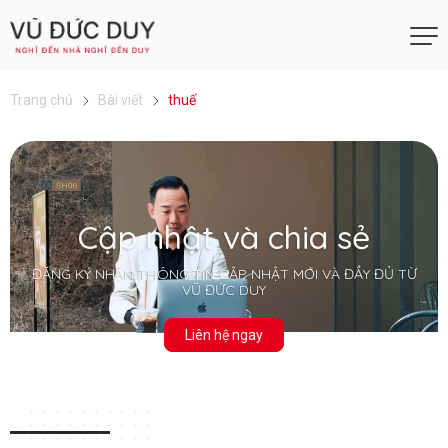
Trang chủ
Bài viết
thuế
Cập nhật và chia sẻ
ĐĂNG KÝ NHẬN THÔNG TIN CẬP NHẬT MỚI VÀ ĐẦY ĐỦ TỪ
VŨ ĐỨC DUY
Liên hệ ngay