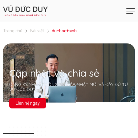
Trang chủ
Bài viết
du+hoc+sinh
Cập nhật và chia sẻ
ĐĂNG KÝ NHẬN THÔNG TIN CẬP NHẬT MỚI VÀ ĐẦY ĐỦ TỪ
VŨ ĐỨC DUY
Liên hệ ngay