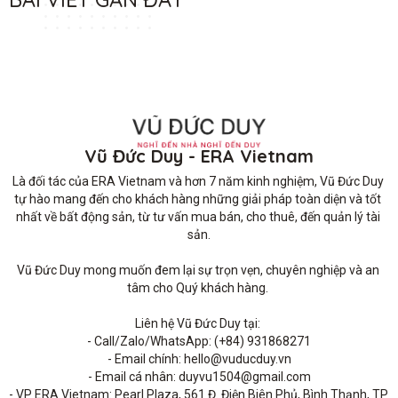
Vũ Đức Duy - ERA Vietnam
Là đối tác của ERA Vietnam và hơn 7 năm kinh nghiệm, Vũ Đức Duy 
tự hào mang đến cho khách hàng những giải pháp toàn diện và tốt 
nhất về bất động sản, từ tư vấn mua bán, cho thuê, đến quản lý tài 
sản.

Vũ Đức Duy mong muốn đem lại sự trọn vẹn, chuyên nghiệp và an 
tâm cho Quý khách hàng. 

Liên hệ Vũ Đức Duy tại: 

- Call/Zalo/WhatsApp: (+84) 931868271

- Email chính: hello@vuducduy.vn

- Email cá nhân: duyvu1504@gmail.com

- VP ERA Vietnam: Pearl Plaza, 561 Đ. Điện Biên Phủ, Bình Thạnh, TP 