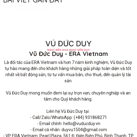
Vũ Đức Duy - ERA Vietnam
Là đối tác của ERA Vietnam và hơn 7 năm kinh nghiệm, Vũ Đức Duy 
tự hào mang đến cho khách hàng những giải pháp toàn diện và tốt 
nhất về bất động sản, từ tư vấn mua bán, cho thuê, đến quản lý tài 
sản.

Vũ Đức Duy mong muốn đem lại sự trọn vẹn, chuyên nghiệp và an 
tâm cho Quý khách hàng. 

Liên hệ Vũ Đức Duy tại: 

- Call/Zalo/WhatsApp: (+84) 931868271

- Email chính: hello@vuducduy.vn

- Email cá nhân: duyvu1504@gmail.com

- VP ERA Vietnam: Pearl Plaza, 561 Đ. Điện Biên Phủ, Bình Thạnh, TP 