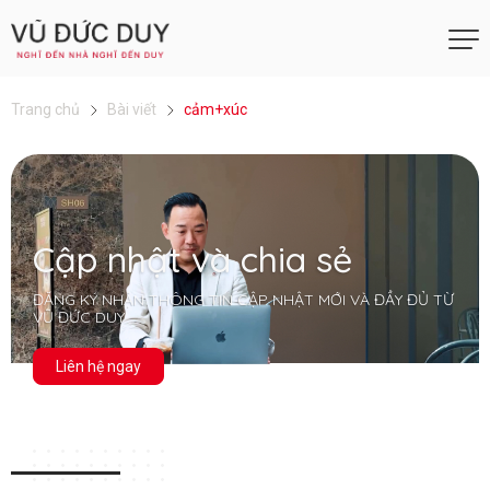
Trang chủ
Bài viết
cảm+xúc
Cập nhật và chia sẻ
ĐĂNG KÝ NHẬN THÔNG TIN CẬP NHẬT MỚI VÀ ĐẦY ĐỦ TỪ
VŨ ĐỨC DUY
Liên hệ ngay