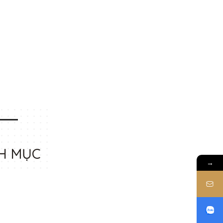
H MỤC
→