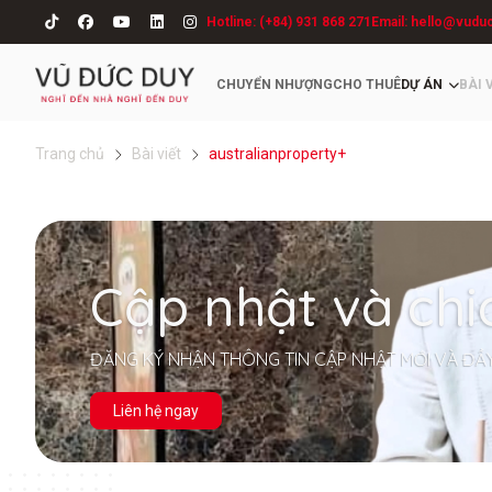
Hotline: (+84) 931 868 271
Email: hello@vudu
CHUYỂN NHƯỢNG
CHO THUÊ
DỰ ÁN
BÀI 
Trang chủ
Bài viết
australianproperty+
Cập nhật và chi
ĐĂNG KÝ NHẬN THÔNG TIN CẬP NHẬT MỚI VÀ ĐẦ
Liên hệ ngay