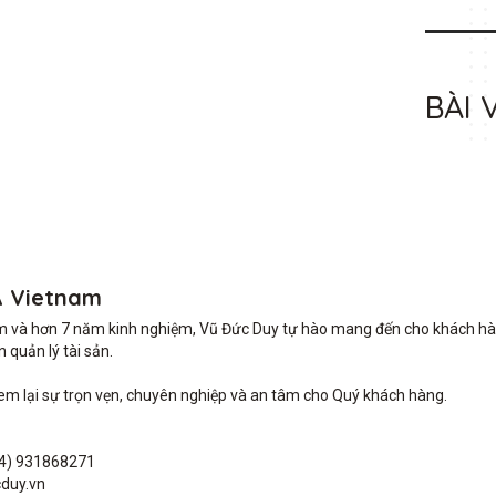
BÀI 
A Vietnam
m và hơn 7 năm kinh nghiệm, Vũ Đức Duy tự hào mang đến cho khách hàng 
quản lý tài sản.

lại sự trọn vẹn, chuyên nghiệp và an tâm cho Quý khách hàng. 

4) 931868271

duy.vn
