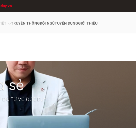
cduy.vn
VIẾT
TRUYỀN THÔNG
ĐỘI NGŨ
TUYỂN DỤNG
GIỚI THIỆU
a sẻ
Y ĐỦ TỪ VŨ ĐỨC DUY