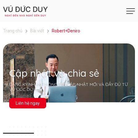
Trang chủ
Bài viết
Robert+Deniro
Cập nhật và chia sẻ
ĐĂNG KÝ NHẬN THÔNG TIN CẬP NHẬT MỚI VÀ ĐẦY ĐỦ TỪ
VŨ ĐỨC DUY
Liên hệ ngay