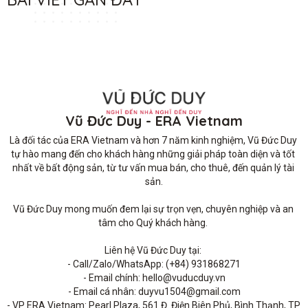
Vũ Đức Duy - ERA Vietnam
Là đối tác của ERA Vietnam và hơn 7 năm kinh nghiệm, Vũ Đức Duy 
tự hào mang đến cho khách hàng những giải pháp toàn diện và tốt 
nhất về bất động sản, từ tư vấn mua bán, cho thuê, đến quản lý tài 
sản.

Vũ Đức Duy mong muốn đem lại sự trọn vẹn, chuyên nghiệp và an 
tâm cho Quý khách hàng. 

Liên hệ Vũ Đức Duy tại: 

- Call/Zalo/WhatsApp: (+84) 931868271

- Email chính: hello@vuducduy.vn

- Email cá nhân: duyvu1504@gmail.com

- VP ERA Vietnam: Pearl Plaza, 561 Đ. Điện Biên Phủ, Bình Thạnh, TP 