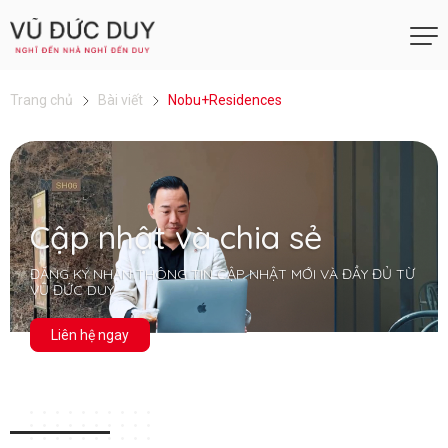
Trang chủ
Bài viết
Nobu+Residences
Cập nhật và chia sẻ
ĐĂNG KÝ NHẬN THÔNG TIN CẬP NHẬT MỚI VÀ ĐẦY ĐỦ TỪ
VŨ ĐỨC DUY
Liên hệ ngay