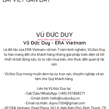
Vũ Đức Duy - ERA Vietnam
Là đối tác của ERA Vietnam và hơn 7 năm kinh nghiệm, Vũ Đức Duy 
tự hào mang đến cho khách hàng những giải pháp toàn diện và tốt 
nhất về bất động sản, từ tư vấn mua bán, cho thuê, đến quản lý tài 
sản.

Vũ Đức Duy mong muốn đem lại sự trọn vẹn, chuyên nghiệp và an 
tâm cho Quý khách hàng. 

Liên hệ Vũ Đức Duy tại: 

- Call/Zalo/WhatsApp: (+84) 931868271

- Email chính: hello@vuducduy.vn

- Email cá nhân: duyvu1504@gmail.com

- VP ERA Vietnam: Pearl Plaza, 561 Đ. Điện Biên Phủ, Bình Thạnh, TP 