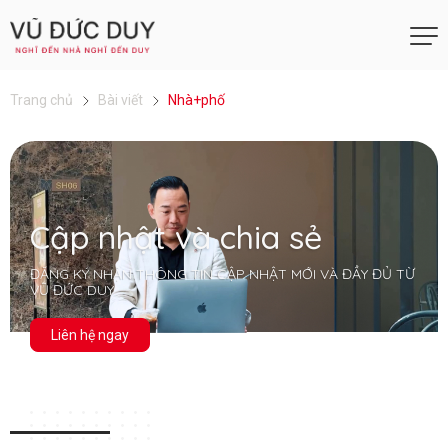
Trang chủ
Bài viết
Nhà+phố
Cập nhật và chia sẻ
ĐĂNG KÝ NHẬN THÔNG TIN CẬP NHẬT MỚI VÀ ĐẦY ĐỦ TỪ
VŨ ĐỨC DUY
Liên hệ ngay