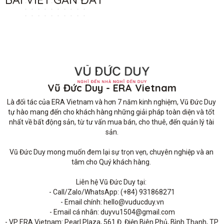
Vũ Đức Duy - ERA Vietnam
Là đối tác của ERA Vietnam và hơn 7 năm kinh nghiệm, Vũ Đức Duy 
tự hào mang đến cho khách hàng những giải pháp toàn diện và tốt 
nhất về bất động sản, từ tư vấn mua bán, cho thuê, đến quản lý tài 
sản.

Vũ Đức Duy mong muốn đem lại sự trọn vẹn, chuyên nghiệp và an 
tâm cho Quý khách hàng. 

Liên hệ Vũ Đức Duy tại: 

- Call/Zalo/WhatsApp: (+84) 931868271

- Email chính: hello@vuducduy.vn

- Email cá nhân: duyvu1504@gmail.com

- VP ERA Vietnam: Pearl Plaza, 561 Đ. Điện Biên Phủ, Bình Thạnh, TP 