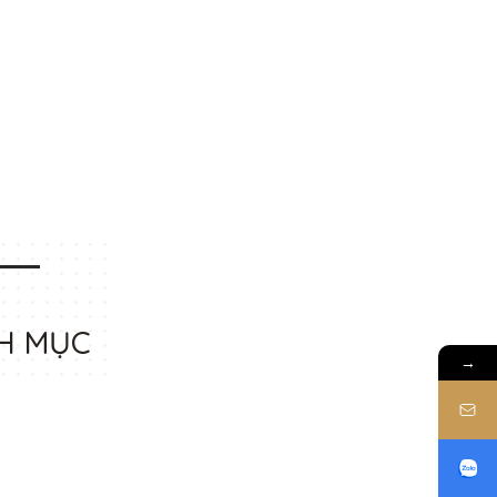
H MỤC
→