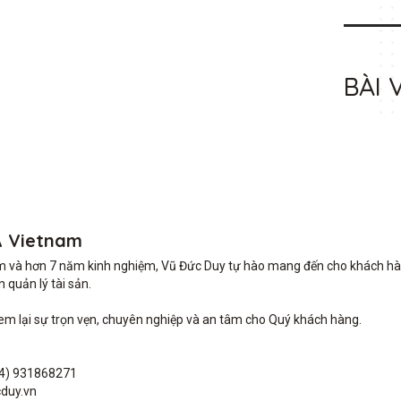
BÀI 
A Vietnam
m và hơn 7 năm kinh nghiệm, Vũ Đức Duy tự hào mang đến cho khách hàng 
quản lý tài sản.

lại sự trọn vẹn, chuyên nghiệp và an tâm cho Quý khách hàng. 

4) 931868271

duy.vn
