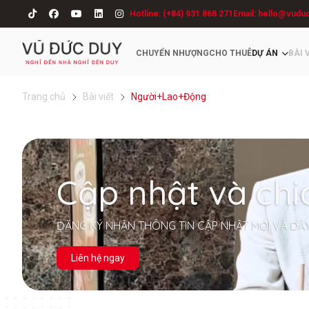
Hotline: (+84) 931 868 271
Email: hello@vudu
CHUYỂN NHƯỢNG
CHO THUÊ
DỰ ÁN
BÀI 
Trang chủ
Bài viết
Người+Lao+Động
Cập nhật và chi
ĐĂNG KÝ NHẬN THÔNG TIN CẬP NHẬT MỚI VÀ ĐẦ
Liên hệ ngay