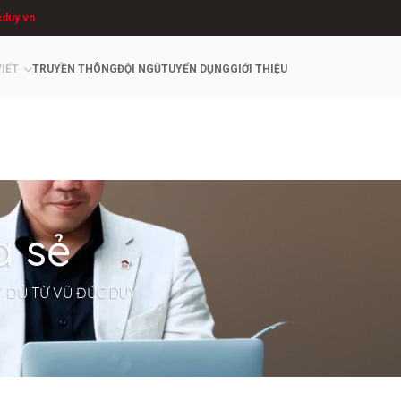
cduy.vn
VIẾT
TRUYỀN THÔNG
ĐỘI NGŨ
TUYỂN DỤNG
GIỚI THIỆU
a sẻ
Y ĐỦ TỪ VŨ ĐỨC DUY