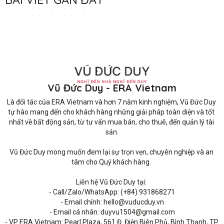
Vũ Đức Duy - ERA Vietnam
Là đối tác của ERA Vietnam và hơn 7 năm kinh nghiệm, Vũ Đức Duy 
tự hào mang đến cho khách hàng những giải pháp toàn diện và tốt 
nhất về bất động sản, từ tư vấn mua bán, cho thuê, đến quản lý tài 
sản.

Vũ Đức Duy mong muốn đem lại sự trọn vẹn, chuyên nghiệp và an 
tâm cho Quý khách hàng. 

Liên hệ Vũ Đức Duy tại: 

- Call/Zalo/WhatsApp: (+84) 931868271

- Email chính: hello@vuducduy.vn

- Email cá nhân: duyvu1504@gmail.com

- VP ERA Vietnam: Pearl Plaza, 561 Đ. Điện Biên Phủ, Bình Thạnh, TP 