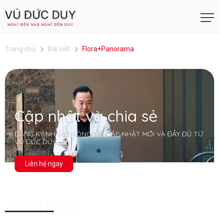
Trang chủ
Bài viết
Flora+Panorama
Cập nhật và chia sẻ
ĐĂNG KÝ NHẬN THÔNG TIN CẬP NHẬT MỚI VÀ ĐẦY ĐỦ TỪ
VŨ ĐỨC DUY
Liên hệ ngay