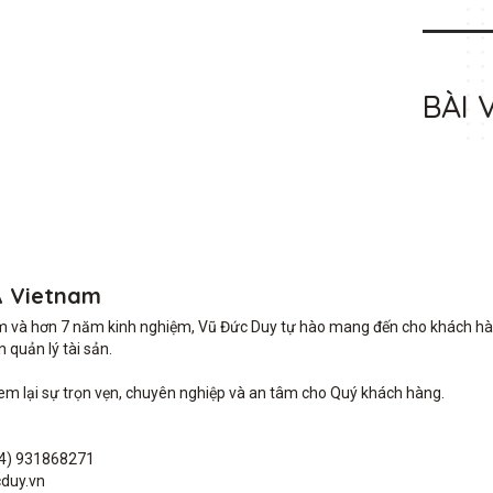
BÀI 
A Vietnam
m và hơn 7 năm kinh nghiệm, Vũ Đức Duy tự hào mang đến cho khách hàng 
quản lý tài sản.

lại sự trọn vẹn, chuyên nghiệp và an tâm cho Quý khách hàng. 

4) 931868271

duy.vn
