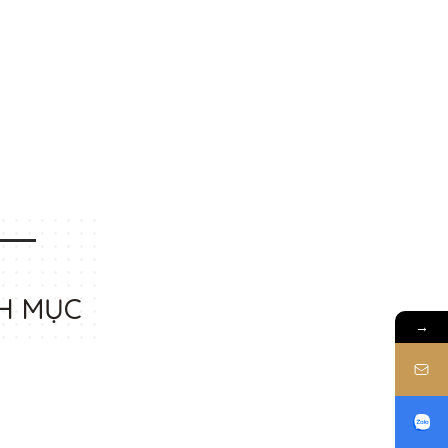
H MỤC
→