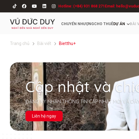
Hotline: (+84) 931 868 271
Email: hello@vudu
CHUYỂN NHƯỢNG
CHO THUÊ
DỰ ÁN
BÀI 
Trang chủ
Bài viết
Bietthu+
Cập nhật và chi
ĐĂNG KÝ NHẬN THÔNG TIN CẬP NHẬT MỚI VÀ ĐẦ
Liên hệ ngay