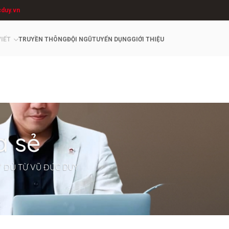
cduy.vn
VIẾT
TRUYỀN THÔNG
ĐỘI NGŨ
TUYỂN DỤNG
GIỚI THIỆU
a sẻ
Y ĐỦ TỪ VŨ ĐỨC DUY