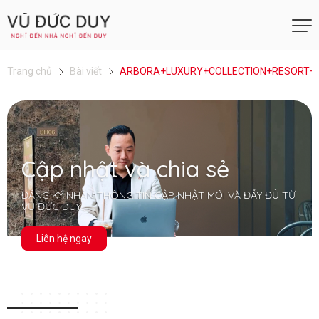
Trang chủ
Bài viết
ARBORA+LUXURY+COLLECTION+RESORT+
Cập nhật và chia sẻ
ĐĂNG KÝ NHẬN THÔNG TIN CẬP NHẬT MỚI VÀ ĐẦY ĐỦ TỪ
VŨ ĐỨC DUY
Liên hệ ngay