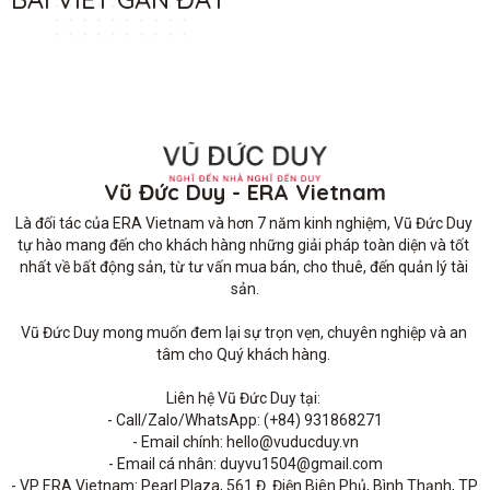
Vũ Đức Duy - ERA Vietnam
Là đối tác của ERA Vietnam và hơn 7 năm kinh nghiệm, Vũ Đức Duy 
tự hào mang đến cho khách hàng những giải pháp toàn diện và tốt 
nhất về bất động sản, từ tư vấn mua bán, cho thuê, đến quản lý tài 
sản.

Vũ Đức Duy mong muốn đem lại sự trọn vẹn, chuyên nghiệp và an 
tâm cho Quý khách hàng. 

Liên hệ Vũ Đức Duy tại: 

- Call/Zalo/WhatsApp: (+84) 931868271

- Email chính: hello@vuducduy.vn

- Email cá nhân: duyvu1504@gmail.com

- VP ERA Vietnam: Pearl Plaza, 561 Đ. Điện Biên Phủ, Bình Thạnh, TP 