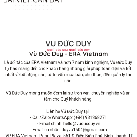
Vũ Đức Duy - ERA Vietnam
Là đối tác của ERA Vietnam và hơn 7 năm kinh nghiệm, Vũ Đức Duy 
tự hào mang đến cho khách hàng những giải pháp toàn diện và tốt 
nhất về bất động sản, từ tư vấn mua bán, cho thuê, đến quản lý tài 
sản.

Vũ Đức Duy mong muốn đem lại sự trọn vẹn, chuyên nghiệp và an 
tâm cho Quý khách hàng. 

Liên hệ Vũ Đức Duy tại: 

- Call/Zalo/WhatsApp: (+84) 931868271

- Email chính: hello@vuducduy.vn

- Email cá nhân: duyvu1504@gmail.com

- VP ERA Vietnam: Pearl Plaza, 561 Đ. Điện Biên Phủ, Bình Thạnh, TP 