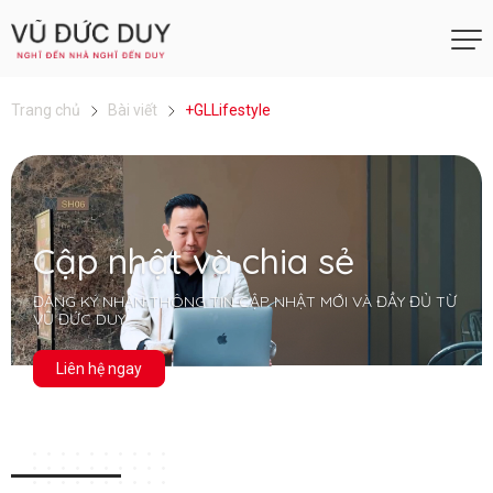
Trang chủ
Bài viết
+GLLifestyle
Cập nhật và chia sẻ
ĐĂNG KÝ NHẬN THÔNG TIN CẬP NHẬT MỚI VÀ ĐẦY ĐỦ TỪ
VŨ ĐỨC DUY
Liên hệ ngay