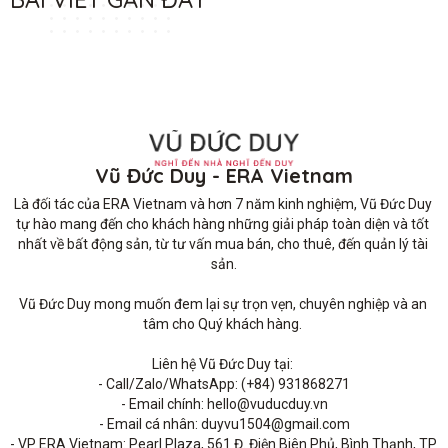
Vũ Đức Duy - ERA Vietnam
Là đối tác của ERA Vietnam và hơn 7 năm kinh nghiệm, Vũ Đức Duy 
tự hào mang đến cho khách hàng những giải pháp toàn diện và tốt 
nhất về bất động sản, từ tư vấn mua bán, cho thuê, đến quản lý tài 
sản.

Vũ Đức Duy mong muốn đem lại sự trọn vẹn, chuyên nghiệp và an 
tâm cho Quý khách hàng. 

Liên hệ Vũ Đức Duy tại: 

- Call/Zalo/WhatsApp: (+84) 931868271

- Email chính: hello@vuducduy.vn

- Email cá nhân: duyvu1504@gmail.com

- VP ERA Vietnam: Pearl Plaza, 561 Đ. Điện Biên Phủ, Bình Thạnh, TP 