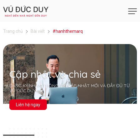
Trang chủ
Bài viết
#hanhthemarq
Cập nhật và chia sẻ
ĐĂNG KÝ NHẬN THÔNG TIN CẬP NHẬT MỚI VÀ ĐẦY ĐỦ TỪ
VŨ ĐỨC DUY
Liên hệ ngay