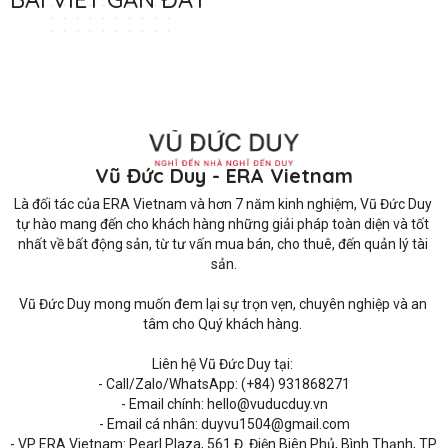
Vũ Đức Duy - ERA Vietnam
Là đối tác của ERA Vietnam và hơn 7 năm kinh nghiệm, Vũ Đức Duy 
tự hào mang đến cho khách hàng những giải pháp toàn diện và tốt 
nhất về bất động sản, từ tư vấn mua bán, cho thuê, đến quản lý tài 
sản.

Vũ Đức Duy mong muốn đem lại sự trọn vẹn, chuyên nghiệp và an 
tâm cho Quý khách hàng. 

Liên hệ Vũ Đức Duy tại: 

- Call/Zalo/WhatsApp: (+84) 931868271

- Email chính: hello@vuducduy.vn

- Email cá nhân: duyvu1504@gmail.com

- VP ERA Vietnam: Pearl Plaza, 561 Đ. Điện Biên Phủ, Bình Thạnh, TP 