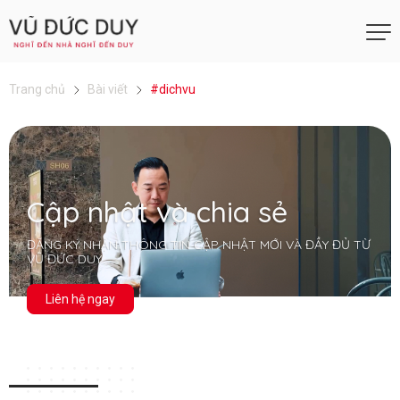
Trang chủ
Bài viết
#dichvu
Cập nhật và chia sẻ
ĐĂNG KÝ NHẬN THÔNG TIN CẬP NHẬT MỚI VÀ ĐẦY ĐỦ TỪ
VŨ ĐỨC DUY
Liên hệ ngay