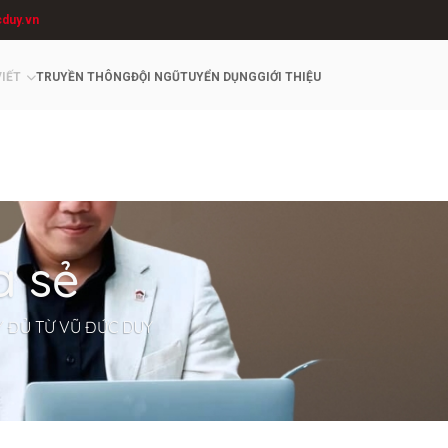
cduy.vn
VIẾT
TRUYỀN THÔNG
ĐỘI NGŨ
TUYỂN DỤNG
GIỚI THIỆU
a sẻ
Y ĐỦ TỪ VŨ ĐỨC DUY