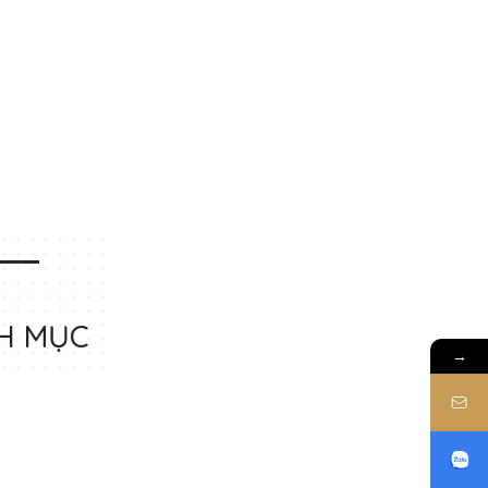
H MỤC
→