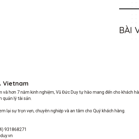
BÀI 
A Vietnam
m và hơn 7 năm kinh nghiệm, Vũ Đức Duy tự hào mang đến cho khách hàng 
quản lý tài sản.

lại sự trọn vẹn, chuyên nghiệp và an tâm cho Quý khách hàng. 

4) 931868271

duy.vn
