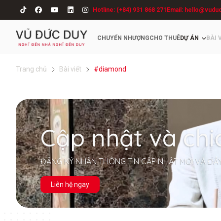
Hotline: (+84) 931 868 271
Email: hello@vudu
CHUYỂN NHƯỢNG
CHO THUÊ
DỰ ÁN
BÀI 
Trang chủ
Bài viết
#diamond
Cập nhật và chi
ĐĂNG KÝ NHẬN THÔNG TIN CẬP NHẬT MỚI VÀ ĐẦ
Liên hệ ngay