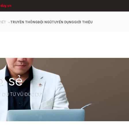
cduy.vn
VIẾT
TRUYỀN THÔNG
ĐỘI NGŨ
TUYỂN DỤNG
GIỚI THIỆU
a sẻ
Y ĐỦ TỪ VŨ ĐỨC DUY