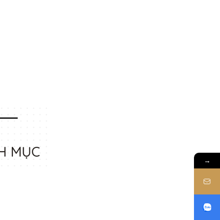
H MỤC
→