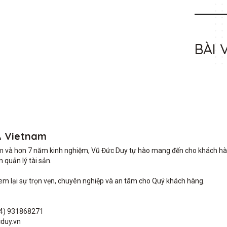
BÀI 
A Vietnam
m và hơn 7 năm kinh nghiệm, Vũ Đức Duy tự hào mang đến cho khách hàng 
quản lý tài sản.

lại sự trọn vẹn, chuyên nghiệp và an tâm cho Quý khách hàng. 

4) 931868271

duy.vn
