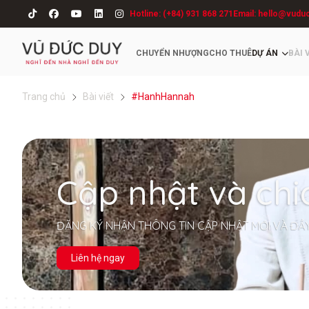
Hotline: (+84) 931 868 271
Email: hello@vudu
CHUYỂN NHƯỢNG
CHO THUÊ
DỰ ÁN
BÀI 
Trang chủ
Bài viết
#HanhHannah
Cập nhật và chi
ĐĂNG KÝ NHẬN THÔNG TIN CẬP NHẬT MỚI VÀ ĐẦ
Liên hệ ngay