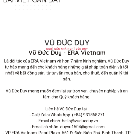
Vũ Đức Duy - ERA Vietnam
Là đối tác của ERA Vietnam và hơn 7 năm kinh nghiệm, Vũ Đức Duy 
tự hào mang đến cho khách hàng những giải pháp toàn diện và tốt 
nhất về bất động sản, từ tư vấn mua bán, cho thuê, đến quản lý tài 
sản.

Vũ Đức Duy mong muốn đem lại sự trọn vẹn, chuyên nghiệp và an 
tâm cho Quý khách hàng. 

Liên hệ Vũ Đức Duy tại: 

- Call/Zalo/WhatsApp: (+84) 931868271

- Email chính: hello@vuducduy.vn

- Email cá nhân: duyvu1504@gmail.com

- VP ERA Vietnam: Pearl Plaza, 561 Đ. Điện Biên Phủ, Bình Thạnh, TP 