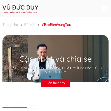
Trang chủ
Bài viết
#BdsBienVungTau
Cập nhật và chia sẻ
ĐĂNG KÝ NHẬN THÔNG TIN CẬP NHẬT MỚI VÀ ĐẦY ĐỦ TỪ
VŨ ĐỨC DUY
Liên hệ ngay